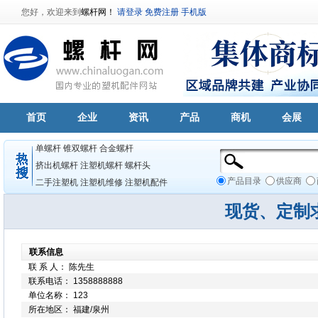
您好，欢迎来到
螺杆网！
请登录
免费注册
手机版
首页
企业
资讯
产品
商机
会展
单螺杆
锥双螺杆
合金螺杆
挤出机螺杆
注塑机螺杆
螺杆头
产品目录
供应商
二手注塑机
注塑机维修
注塑机配件
现货、定制
联系信息
联 系 人： 陈先生
联系电话： 1358888888
单位名称： 123
所在地区： 福建/泉州