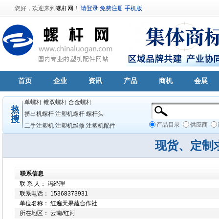
您好，欢迎来到
螺杆网！
请登录
免费注册
手机版
首页
企业
资讯
产品
商机
会展
单螺杆
锥双螺杆
合金螺杆
挤出机螺杆
注塑机螺杆
螺杆头
产品目录
供应商
二手注塑机
注塑机维修
注塑机配件
现货、定制
联系信息
联 系 人： 冯经理
联系电话： 15368373931
单位名称： 红遍天果蔬合作社
所在地区： 云南/红河