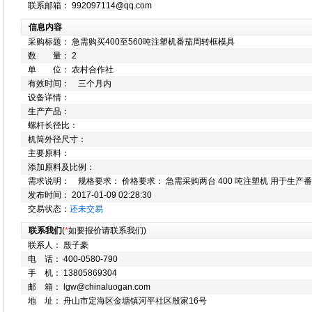
联系邮箱： 992097114@qq.com
信息内容
采购标题： 急需购买400至560吨注塑机番茄周转框模具
数 量： 2
单 位： 农村合作社
有效时间： 三个月内
设备详情：
生产产品：
螺杆长径比：
机筒外径尺寸：
主要原料：
添加原料及比例：
需求说明： 规格要求： 价格要求： 急需采购两台 400 吨注塑机 用于生产番茄
发布时间： 2017-01-09 02:28:30
交易状态：
还未交易
联系我们
(
*
如要报价请联系我们)
联系人： 殷子豪
电 话： 400-0580-790
手 机： 13805869304
邮 箱： lgw@chinaluogan.com
地 址： 舟山市定海区金塘镇河平社区殷家16号