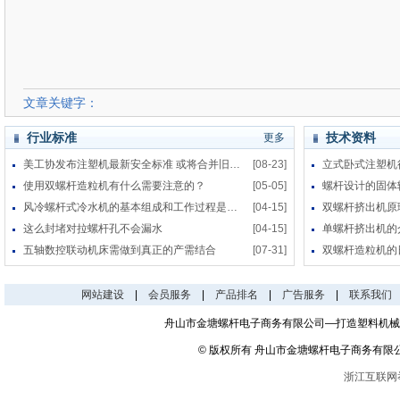
文章关键字：
行业标准
技术资料
更多
美工协发布注塑机最新安全标准 或将合并旧标准
[08-23]
使用双螺杆造粒机有什么需要注意的？
[05-05]
螺杆设计的固体
风冷螺杆式冷水机的基本组成和工作过程是什么？
[04-15]
双螺杆挤出机原
这么封堵对拉螺杆孔不会漏水
[04-15]
单螺杆挤出机的
五轴数控联动机床需做到真正的产需结合
[07-31]
双螺杆造粒机的
网站建设
|
会员服务
|
产品排名
|
广告服务
|
联系我们
舟山市金塘螺杆电子商务有限公司—打造塑料机械
© 版权所有 舟山市金塘螺杆电子商务有限
浙江互联网