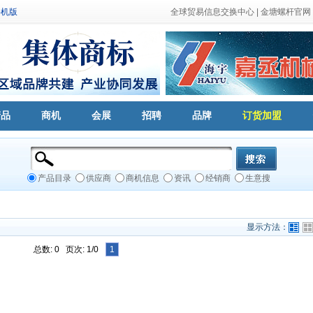
手机版
全球贸易信息交换中心
|
金塘螺杆官网
产品
商机
会展
招聘
品牌
订货加盟
产品目录
供应商
商机信息
资讯
经销商
生意搜
显示方法：
总数: 0 页次: 1/0
1