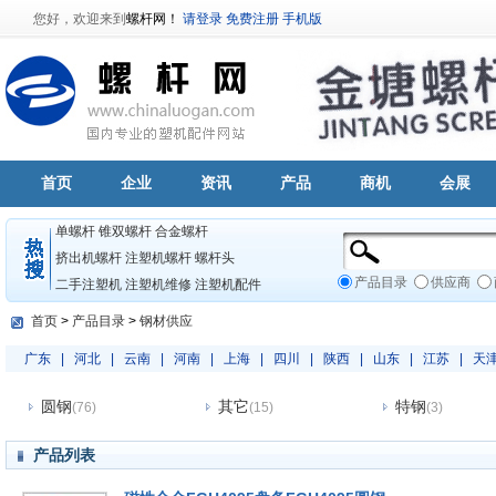
您好，欢迎来到
螺杆网！
请登录
免费注册
手机版
首页
企业
资讯
产品
商机
会展
单螺杆
锥双螺杆
合金螺杆
挤出机螺杆
注塑机螺杆
螺杆头
产品目录
供应商
二手注塑机
注塑机维修
注塑机配件
首页
>
产品目录
>
钢材供应
广东
|
河北
|
云南
|
河南
|
上海
|
四川
|
陕西
|
山东
|
江苏
|
天
圆钢
其它
特钢
(76)
(15)
(3)
产品列表