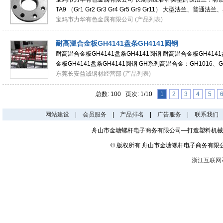
TA9 （Gr1 Gr2 Gr3 Gr4 Gr5 Gr9 Gr11） 大型法兰
兰、带颈法兰、高颈法兰、平焊法兰、
宝鸡市力华有色金属有限公司
(产品列表)
耐高温合金板GH4141盘条GH4141圆钢
耐高温合金板GH4141盘条GH4141圆钢 耐高温合金板GH4141
金板GH4141盘条GH4141圆钢 GH系列高温合金：GH1016、GH
GH1131、GH1140、GH2018、GH2036、GH2038、GH213
东莞长安益诚钢材经营部
(产品列表)
总数: 100 页次: 1/10
1
2
3
4
5
网站建设
|
会员服务
|
产品排名
|
广告服务
|
联系我们
舟山市金塘螺杆电子商务有限公司—打造塑料机械
© 版权所有 舟山市金塘螺杆电子商务有限
浙江互联网