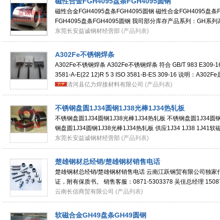
磁性合金FGH4095盘条FGH4095圆钢
磁性合金FGH4095盘条FGH4095圆钢 磁性合金FGH4095盘条
FGH4095盘条FGH4095圆钢 我司部分库存产品系列：GH系
GH1016,GH1035,GH1040,GH1131,GH1140,GH2018,GH203
东莞长安益诚钢材经营部
(产品列表)
A302Fe不锈钢焊条
A302Fe不锈钢焊条 A302Fe不锈钢焊条 符合 GB/T 983 E309-16 A
3581-A-E(22 12)R 5 3 ISO 3581-B-ES 309-16 说明：A
效不锈钢焊
清河县亿力焊接材料有限公司
(产品列表)
不锈钢盘圆1J34圆钢1J38光棒1J34热轧板
不锈钢盘圆1J34圆钢1J38光棒1J34热轧板 不锈钢盘圆1J34圆钢
钢盘圆1J34圆钢1J38光棒1J34热轧板 供应1J34 1J38 1J41软磁
合金1J34 1J38 1J41板棒卷线材成份性能详细介
东莞长安益诚钢材经营部
(产品列表)
楚雄钢材总经销/楚雄钢材销售电话
楚雄钢材总经销/楚雄钢材销售电话 云南江跃钢贸有限公司独家
证，附有保质书。 销售客服：0871-5303378 吴佳总经理 15087
1498514105 邮箱：wudq123@163.com 6.5-10 高线，3780
云南长信商贸有限公司
(产品列表)
软磁合金GH49盘条GH49圆钢