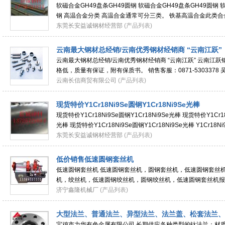
软磁合金GH49盘条GH49圆钢 软磁合金GH49盘条GH49圆钢 
钢 高温合金分类 高温合金通常可分三类。 铁基高温合金此类
效硬化合金。时效硬化合金包括Pyromet@A一286
东莞长安益诚钢材经营部
(产品列表)
云南最大钢材总经销/云南优秀钢材经销商 “云南江跃”
云南最大钢材总经销/云南优秀钢材经销商 “云南江跃” 云南江
格低，质量有保证，附有保质书。 销售客服：0871-5303378 吴佳
QQ：1498514105 邮箱：wudq123@163.com
云南长信商贸有限公司
(产品列表)
现货特价Y1Cr18Ni9Se圆钢Y1Cr18Ni9Se光棒
现货特价Y1Cr18Ni9Se圆钢Y1Cr18Ni9Se光棒 现货特价Y1Cr18
光棒 现货特价Y1Cr18Ni9Se圆钢Y1Cr18Ni9Se光棒 Y1Cr1
成分： C： 0.15 Mn： 2.00
东莞长安益诚钢材经营部
(产品列表)
低价销售低速圆钢套丝机
低速圆钢套丝机 低速圆钢套丝机，圆钢套丝机，低速圆钢套丝
机，绞丝机，低速圆钢绞丝机，圆钢绞丝机，低速圆钢套丝机报
生产机械设备-------济宁鑫
济宁鑫隆机械厂
(产品列表)
大型法兰、普通法兰、异型法兰、法兰盖、松套法兰、
宝鸡市力华有色金属有限公司 长期供应各种类型的钛法兰：材质：TA1 T