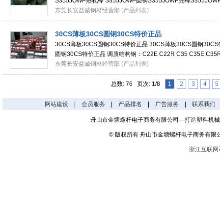
S355JOWP热轧棒 S355JOWP圆钢S355JOWP光棒S355JOW
钢：S235JOW S235J2W S355JOWP S355J2WP耐候钢：S235
东莞长安益诚钢材经营部
(产品列表)
30CS薄板30CS圆钢30CS特价正品
30CS薄板30CS圆钢30CS特价正品 30CS薄板30CS圆钢30CS
圆钢30CS特价正品 调质结构钢：C22E C22R C35 C35E C35R C
C50R C55 C55E C55R C60 C60E C60R 28Mn6 XC18 XC18
东莞长安益诚钢材经营部
(产品列表)
总数: 76 页次: 1/8
1
2
3
4
5
网站建设
|
会员服务
|
产品排名
|
广告服务
|
联系我们
舟山市金塘螺杆电子商务有限公司—打造塑料机械
© 版权所有 舟山市金塘螺杆电子商务有限
浙江互联网