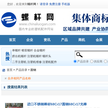
您好，欢迎来到
螺杆网！
请登录
免费注册
手机版
首页
企业
资讯
产品
商机
会展
单螺杆
锥双螺杆
合金螺杆
挤出机螺杆
注塑机螺杆
螺杆头
产品目录
供应商
二手注塑机
注塑机维修
注塑机配件
首页
>
产品目录
> 圆钢
合并相同产品名称
搜索结果列表
进口不锈钢棒材68Cr17圆钢68Cr17光棒