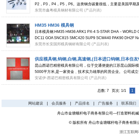
P2，P3，P4，P5，P6。这类钢含碳量很低，主要是美国早
冷塑性好，有高的挤压性能，成型后表面渗碳淬火提
东莞市鑫粤模具钢材有限公司
(产品列表)
HM35 HM36 模具钢
日本模具钢:HM35 HM36 ARK1 PX-4 S-STAR DHA－WORLD G
DC11 GOA SNC815 SMC420 SUP9 SCM440 PAK90 DH2F N
SKD61 SLD FDAC DC53 HPM38 HPM50 HPM7 SS400 SKH-9
东莞市长安国邦模具钢材有限公司
(产品列表)
供应模具钢,钨钢,白钢,高速钢,(日本进口钨钢,日本住友
昆山西诺巴精密模具有限公司，位于交通便捷的江苏昆山国际模
5000平方米,是一家资金﹑技术实力雄厚的民营企业。 公司成立
系列高精密的加工与量测设备，主要业务项目为
安诺伊-西诺巴精密模具有限公司
(产品列表)
总数: 7 页次: 1/1
1
网站建设
|
会员服务
|
产品排名
|
广告服务
|
联系我们
舟山市金塘螺杆电子商务有限公司—打造塑料机械
© 版权所有 舟山市金塘螺杆电子商务有限
浙江互联网