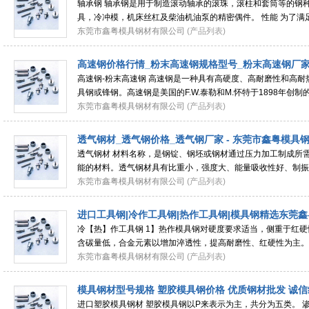
轴承钢 轴承钢是用于制造滚动轴承的滚珠，滚柱和套筒等的钢
具，冷冲模，机床丝杠及柴油机油泵的精密偶件。 性能 为了满
求，对轴承钢材料提出了以下一些基本的性
东莞市鑫粤模具钢材有限公司
(产品列表)
高速钢价格行情_粉末高速钢规格型号_粉末高速钢厂家
高速钢-粉末高速钢 高速钢是一种具有高硬度、高耐磨性和高耐
具钢或锋钢。高速钢是美国的F.W.泰勒和M.怀特于1898年创
强度和韧性配合好，因此主要用来制造复杂的
东莞市鑫粤模具钢材有限公司
(产品列表)
透气钢材_透气钢价格_透气钢厂家 - 东莞市鑫粤模具
透气钢材 材料名称，是钢锭、钢坯或钢材通过压力加工制成所
能的材料。透气钢材具有比重小，强度大、能量吸收性好、制振
结构:PM-35透气钢是一种能“透气”的优
东莞市鑫粤模具钢材有限公司
(产品列表)
进口工具钢|冷作工具钢|热作工具钢|模具钢精选东莞鑫
冷【热】作工具钢 1】热作模具钢对硬度要求适当，侧重于红
含碳量低，合金元素以增加淬透性，提高耐磨性、红硬性为主。
热挤压模和压铸模三类。如前所述．热作模
东莞市鑫粤模具钢材有限公司
(产品列表)
模具钢材型号规格 塑胶模具钢价格 优质钢材批发 诚信
进口塑胶模具钢材 塑胶模具钢以P来表示为主，共分为五类。 