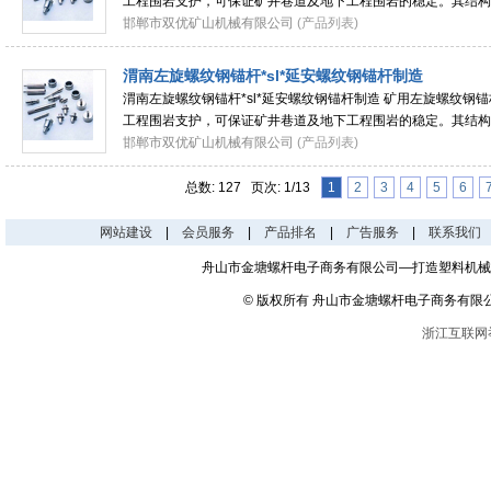
工程围岩支护，可保证矿井巷道及地下工程围岩的稳定。其结构
连续螺纹，全长等强度；紧固端设有预应
邯郸市双优矿山机械有限公司
(产品列表)
渭南左旋螺纹钢锚杆*sl*延安螺纹钢锚杆制造
渭南左旋螺纹钢锚杆*sl*延安螺纹钢锚杆制造 矿用左旋螺纹钢
工程围岩支护，可保证矿井巷道及地下工程围岩的稳定。其结构
连续螺纹，全长等强度；紧固端设有预应
邯郸市双优矿山机械有限公司
(产品列表)
总数: 127 页次: 1/13
1
2
3
4
5
6
网站建设
|
会员服务
|
产品排名
|
广告服务
|
联系我们
舟山市金塘螺杆电子商务有限公司—打造塑料机械
© 版权所有 舟山市金塘螺杆电子商务有限
浙江互联网