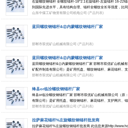
右旋螺纹钢锚杆 全螺纹锚杆-18*2.1右旋锚杆-左旋锚杆 16-2
到国际先进水平，具有结构合理、锚杆全螺纹全长等强度，比同
40%；扩大了锚杆使用范围，可实现端锚、加长
山东中煤工矿物资有限公司机电公司
(产品列表)
蓝田螺纹钢锚杆&㊣内蒙螺纹钢锚杆厂家
邯郸市双优矿山机械有限公司
(产品列表)
蓝田螺纹钢锚杆&㊣内蒙螺纹钢锚杆厂家
蓝田螺纹钢锚杆&㊣内蒙螺纹钢锚杆厂家 邯郸市双优矿山机械
矿配件制造有限公司）是矿用托盘、螺纹钢锚杆、麻花锚杆、支
（左旋锚杆、右旋锚杆）、焊接网片、
邯郸市双优矿山机械有限公司
(产品列表)
绛县or临汾螺纹钢锚杆厂家
绛县or临汾螺纹钢锚杆厂家 邯郸市双优矿山机械有限公司（原
有限公司）是矿用托盘、螺纹钢锚杆、麻花锚杆、支护网片、锚
杆、右旋锚杆）、焊接网片、锚杆托盘、
邯郸市双优矿山机械有限公司
(产品列表)
拉萨麻花锚杆%左旋螺纹钢锚杆批发商
拉萨麻花锚杆%左旋螺纹钢锚杆批发商 此信息来源http://www.hd