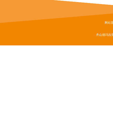
网站
舟山德玛吉