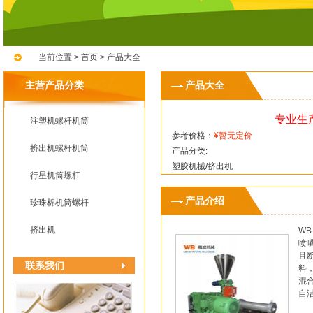
当前位置 >
首页
>
产品大全
主营产品分类
产品大全
专业生
注塑机螺杆机筒
参考价格：
¥暂无定价
挤出机螺杆机筒
产品分类:
塑胶机械/挤出机
行星机筒螺杆
产品介绍
珍珠棉机筒螺杆
挤出机
W
喷
且
联系我们
料
混
自