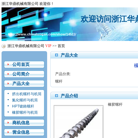
浙江华鼎机械有限公司 欢迎你！
欢迎访问浙江华
http://www.chinaluogan.com/show/14511/
浙江华鼎机械有限公司
VIP
>>
首页
产品大全
公司首页
公司简介
产品分类:
螺杆
产品大全
挤出机螺杆与机筒
产品介绍
氮化螺杆与机筒
橡胶螺杆
HPT镀鉻螺杆
橡胶螺杆与机筒
商机信息
营业信息