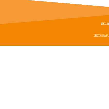
网站
浙江精劲机