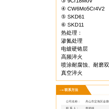
③ 9Cr18MoV
④ CW6Mo5Cr4V2
⑤ SKD61
⑥ SKD11
热处理：
渗氮处理
电镀硬铬层
高频淬火
喷涂耐腐蚀、耐磨
真空淬火
联系方法
公司名称：
舟山市定海区金塘
联 系 人：
李碧雄