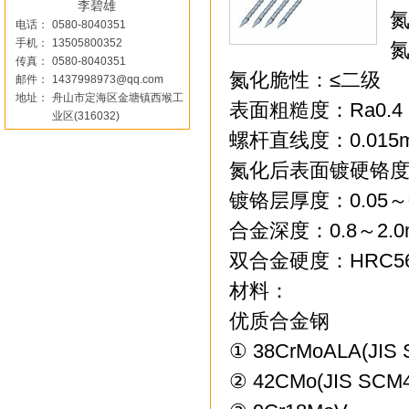
李碧雄
氮
电话：
0580-8040351
手机：
13505800352
氮
传真：
0580-8040351
氮化脆性：≤二级
邮件：
1437998973@qq.com
地址：
舟山市定海区金塘镇西堠工
表面粗糙度：Ra0.4
业区(316032)
螺杆直线度：0.015
氮化后表面镀硬铬度：
镀铬层厚度：0.05～0
合金深度：0.8～2.0
双合金硬度：HRC5
材料：
优质合金钢
① 38CrMoALA(JIS
② 42CMo(JIS SCM4