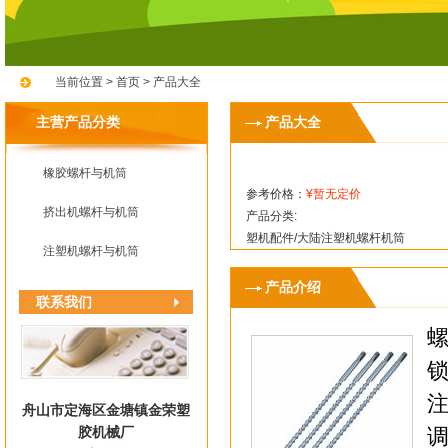
当前位置 >
首页
>
产品大全
主营产品分类
产品大全
橡胶螺杆与机筒
参考价格：
¥暂无定价
挤出机螺杆与机筒
产品分类:
塑机配件/大陆注塑机螺杆机筒
注塑机螺杆与机筒
产品介绍
联系我们
螺
锁
注
舟山市定海区金塘镇金荣塑
调
胶机械厂