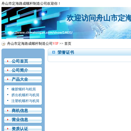
舟山市定海路成螺杆制造公司欢迎你！
欢迎访问舟山市定
http://www.chinaluogan.com/show/14631/
舟山市定海路成螺杆制造公司
VIP
>>
首页
荣誉证书
公司首页
公司简介
产品大全
橡胶螺杆与机筒
挤出机螺杆与机筒
注塑机螺杆与机筒
商机信息
营业信息
资质认证