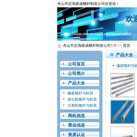
舟山市定海路成螺杆制造公司欢迎你！
欢
http://www.chinaluogan.com/show/14631/
舟山市定海路成螺杆制造公司
VIP
>>
首页
产品大全
公司首页
橡胶螺杆与
公司简介
产品大全
橡胶螺杆与机筒
挤出机螺杆与机筒
注塑机螺杆与机筒
商机信息
营业信息
资质认证