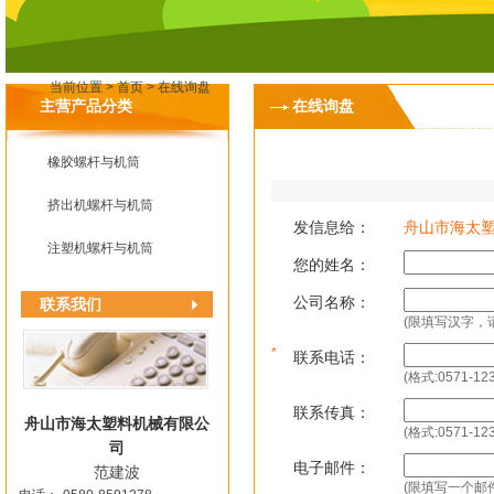
当前位置 >
首页
>
在线询盘
主营产品分类
在线询盘
橡胶螺杆与机筒
挤出机螺杆与机筒
发信息给：
舟山市海太
注塑机螺杆与机筒
您的姓名：
公司名称：
联系我们
(限填写汉字，
*
联系电话：
(格式:0571-123
联系传真：
舟山市海太塑料机械有限公
(格式:0571-123
司
电子邮件：
范建波
(限填写一个邮件地