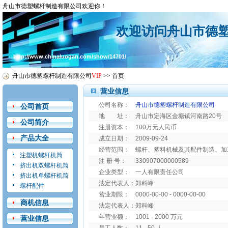
舟山市德塑螺杆制造有限公司欢迎你！
欢迎访问舟山市德
http://www.chinaluogan.com/show/14701/
舟山市德塑螺杆制造有限公司
VIP
>>
首页
营业信息
公司名称：
舟山市德塑螺杆制造有限公司
公司首页
地 址：
舟山市定海区金塘镇河南路20号
公司简介
注册资本：
100万元人民币
产品大全
成立日期：
2009-09-24
经营范围：
螺杆、塑料机械及其配件制造、加
注塑机螺杆机筒
注 册 号：
330907000000589
挤出机双螺杆机筒
企业类型：
一人有限责任公司
挤出机单螺杆机筒
法定代表人：
郑科峰
螺杆配件
营业期限：
0000-00-00 - 0000-00-00
商机信息
法定代表人：
郑科峰
年营业额：
1001 - 2000 万元
营业信息