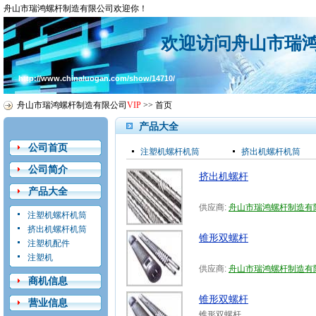
舟山市瑞鸿螺杆制造有限公司欢迎你！
欢迎访问舟山市瑞
http://www.chinaluogan.com/show/14710/
舟山市瑞鸿螺杆制造有限公司
VIP
>>
首页
产品大全
公司首页
注塑机螺杆机筒
挤出机螺杆机筒
公司简介
挤出机螺杆
产品大全
供应商:
舟山市瑞鸿螺杆制造有
注塑机螺杆机筒
挤出机螺杆机筒
锥形双螺杆
注塑机配件
注塑机
供应商:
舟山市瑞鸿螺杆制造有
商机信息
锥形双螺杆
营业信息
锥形双螺杆