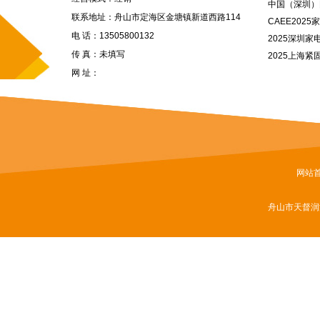
企业？
中国（深圳）
联系地址：舟山市定海区金塘镇新道西路114
展览会
CAEE20
号
电 话：13505800132
会 移师深圳
2025深圳
传 真：未填写
2025上海紧
网 址：
办
网站
舟山市天督润