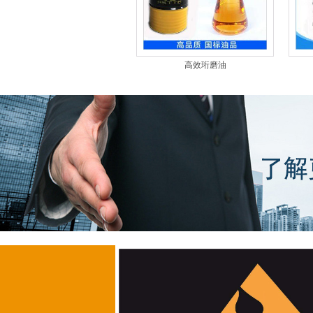
电火花油
高效珩磨油
高效