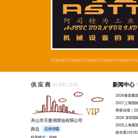
供 应 商
SUPPLIER
新闻中心
2026泰国
2027上海
再获佳绩｜2
满收官！202
2026 深圳
舟山市天督润滑油有限公司
2026上海紧
薛总
抢先看3月2
经营模式：经销