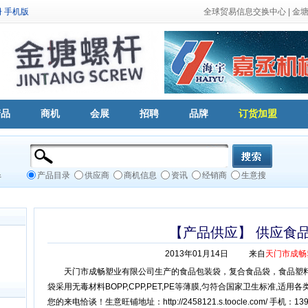
册
手机版
全球贸易信息交换中心
|
金
产品
商机
会展
招聘
品牌
订货加盟
产品目录
供应商
商机信息
资讯
经销商
生意搜
件
【产品供应】 供应食
2013年01月14日
来自
天门市成畅
天门市成畅塑业有限公司生产的食品包装袋，复合食品袋，食品塑
袋采用无毒材料BOPP,CPP,PET,PE等薄膜,匀符合国家卫生标准,适
您的来电恰谈！生意旺铺地址：http://2458121.s.toocle.com/ 手机：139