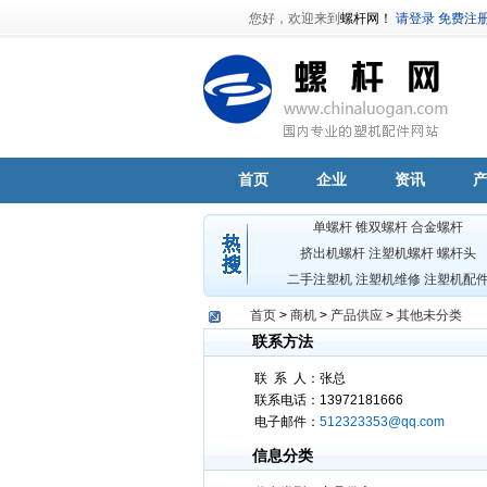
您好，欢迎来到
螺杆网！
请登录
免费注
首页
企业
资讯
单螺杆
锥双螺杆
合金螺杆
挤出机螺杆
注塑机螺杆
螺杆头
二手注塑机
注塑机维修
注塑机配
首页
>
商机
>
产品供应
>
其他未分类
联系方法
联
系
人：张总
联系电话：13972181666
电子邮件：
512323353@qq.com
信息分类