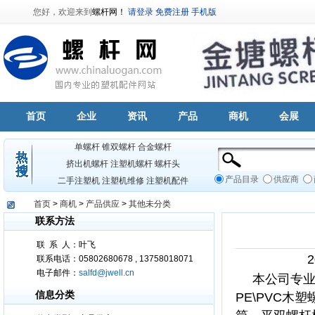
您好，欢迎来到
螺杆网！
请登录
免费注册
手机版
首页
企业
资讯
产品
商机
会展
单螺杆
锥双螺杆
合金螺杆
挤出机螺杆
注塑机螺杆
螺杆头
产品目录
供应商
二手注塑机
注塑机维修
注塑机配件
首页
>
商机
>
产品供应
>
其他未分类
联系方法
联
系
人：叶飞
联系电话：05802680678 , 13758018071
电子邮件：
salfd@jwell.cn
本公司专
信息分类
PE\PVC