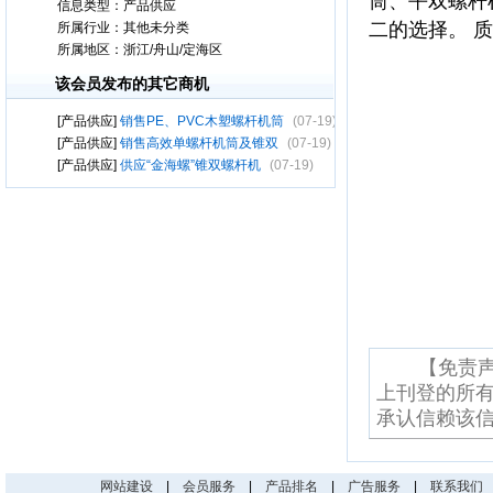
筒、平双螺杆
信息类型：
产品供应
二的选择。 
所属行业：
其他未分类
所属地区：
浙江/舟山/定海区
该会员发布的其它商机
[产品供应]
销售PE、PVC木塑螺杆机筒
(07-19)
[产品供应]
销售高效单螺杆机筒及锥双
(07-19)
[产品供应]
供应“金海螺”锥双螺杆机
(07-19)
【免责声
上刊登的所
承认信赖该
网站建设
|
会员服务
|
产品排名
|
广告服务
|
联系我们