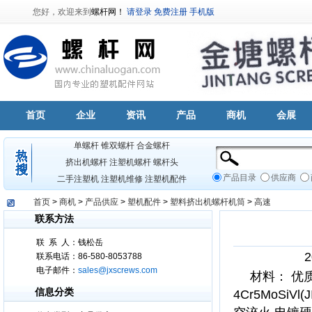
您好，欢迎来到
螺杆网！
请登录
免费注册
手机版
首页
企业
资讯
产品
商机
会展
单螺杆
锥双螺杆
合金螺杆
挤出机螺杆
注塑机螺杆
螺杆头
产品目录
供应商
二手注塑机
注塑机维修
注塑机配件
首页
>
商机
>
产品供应
>
塑机配件
>
塑料挤出机螺杆机筒
>
高速
联系方法
联
系
人：钱松岳
联系电话：86-580-8053788
电子邮件：
sales@jxscrews.com
材料： 优质合金
信息分类
4Cr5MoSiVl(